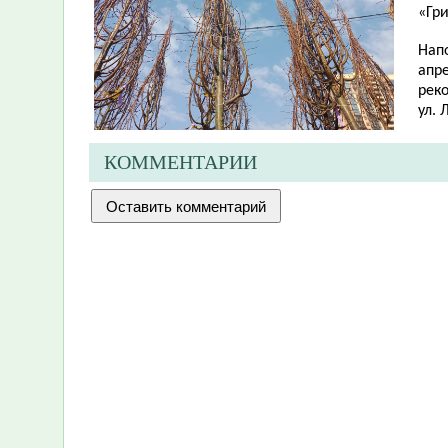
«Гр
Напо
апр
реко
ул. 
КОММЕНТАРИИ