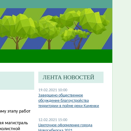
ЛЕНТА НОВОСТЕЙ
19.02.2021 10:00
Завершено общественное
обсуждение благоустройства
территории в пойме реки Каменки
ому этапу работ
12.02.2021 15:00
ая магистраль
Цветочное оформление города
лколистной
Новосибирска 2021