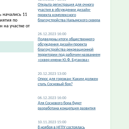
Открыта регистрация для очного
участия в обсуждении дизайн-
ь начались 11
проекта комплексного
иятия по
благоустройства Нарымского сквера
 на участке от
26.12.2023 16:00
Подведены итоги общественного
обсуждения дизайн-проекта
благоустройства рекреационной
территории под рабочим названием
«сквер имени Ю.Ф. Бугакова»
20.12.2023 13:00
Опрос для горожан: Каким должен
стать Сосновый бор?
06.12.2023 16:00
Для Соснового бора будет
разработана концепция развития
10.11.2023 15:00
​8 ноября в НГПУ состоялась