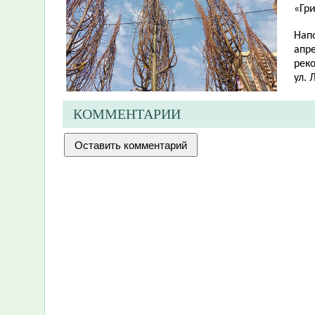
«Гр
Напо
апр
реко
ул. 
КОММЕНТАРИИ