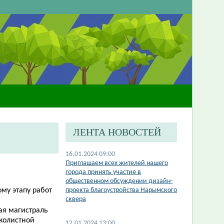
ЛЕНТА НОВОСТЕЙ
16.01.2024 09:00
Приглашаем всех жителей нашего
города принять участие в
общественном обсуждении дизайн-
ому этапу работ
проекта благоустройства Нарымского
сквера
ая магистраль
лколистной
12.01.2024 13:00