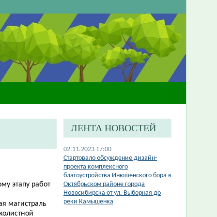
ЛЕНТА НОВОСТЕЙ
02.11.2023 17:00
​Стартовало обсуждение дизайн-
проекта комплексного
благоустройства Инюшенского бора в
ому этапу работ
Октябрьском районе города
Новосибирска от ул. Выборная до
реки Камышенка
ая магистраль
лколистной