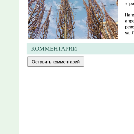
«Гр
Напо
апр
реко
ул. 
КОММЕНТАРИИ