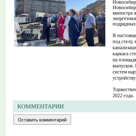
Новосибирс
Новосибирс
министра 
энергетики
подрядных
В настояще
под стелу,
канализаци
каркаса ст
на площадк
выпусков. 
систем на
устройству
Торжествен
2022 года.
КОММЕНТАРИИ