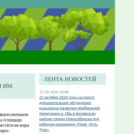
ЛЕНТА НОВОСТЕЙ
 ИМ.
17.10.2024 10:00
​22 октября 2024 года состоится
дополнительное обсуждение
концепции развития прибрежной
территории р. Обь в Кировском
а выполнением
районе города Новосибирска под
на площади
рабочим названием «Парк «Усть-
естителя мэра
Тула»
ищно-