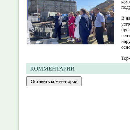
ком
под
В на
устр
пров
вен
нар
осно
Торж
КОММЕНТАРИИ