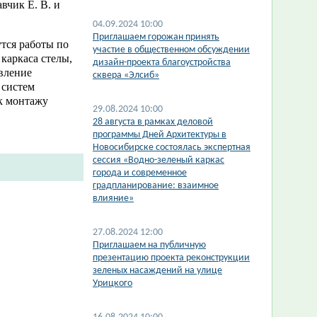
вчик Е. В. и
04.09.2024 10:00
​Приглашаем горожан принять
утся работы по
участие в общественном обсуждении
каркаса стелы,
дизайн-проекта благоустройства
овление
сквера «Элсиб»
 систем
к монтажу
29.08.2024 10:00
​28 августа в рамках деловой
программы Дней Архитектуры в
Новосибирске состоялась экспертная
сессия «Водно-зеленый каркас
города и современное
градпланирование: взаимное
влияние»
27.08.2024 12:00
​Приглашаем на публичную
презентацию проекта реконструкции
зеленых насаждений на улице
Урицкого