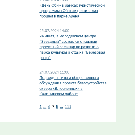
16.08.2024 10:00
«День Оби» в рамках туристической
программы «Обские фестивали»
прошел в парке Арена
25.07.2024 14:00
​24 июля, в молодежном центре
"Звездный" состоялся открытый
проектный семинар по развитию
парка культуры и отдыха "Березовая
роща"
24.07.2024 11:00
Подведены итоги общественного
обсуждения проекта благоустройства
сквера «Влюбленных» в
Калининском районе
1
…
6
7
8
…
111