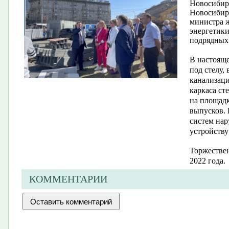
Новосибирс
Новосибирс
министра 
энергетики
подрядных
В настояще
под стелу,
канализаци
каркаса ст
на площадк
выпусков. 
систем на
устройству
Торжествен
2022 года.
КОММЕНТАРИИ