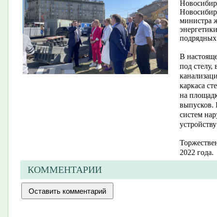
Новосибирс
Новосибирс
министра 
энергетики
подрядных
В настояще
под стелу,
канализаци
каркаса ст
на площадк
выпусков. 
систем на
устройству
Торжествен
2022 года.
КОММЕНТАРИИ