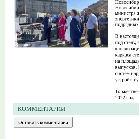
Новосибирс
Новосибирс
министра 
энергетики
подрядных
В настояще
под стелу,
канализаци
каркаса ст
на площадк
выпусков. 
систем на
устройству
Торжествен
2022 года.
КОММЕНТАРИИ