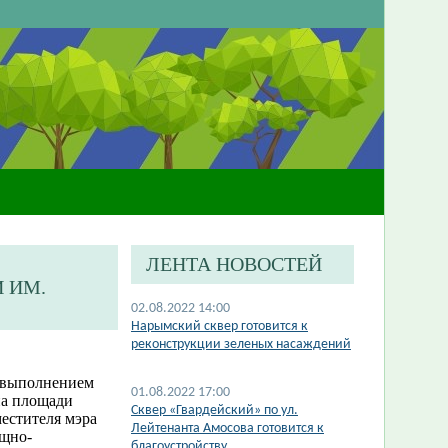
ЛЕНТА НОВОСТЕЙ
 ИМ.
02.08.2022 14:00
Нарымский сквер готовится к
реконструкции зеленых насаждений
а выполнением
01.08.2022 17:00
на площади
​Сквер «Гвардейский» по ул.
естителя мэра
Лейтенанта Амосова готовится к
ищно-
благоустройству