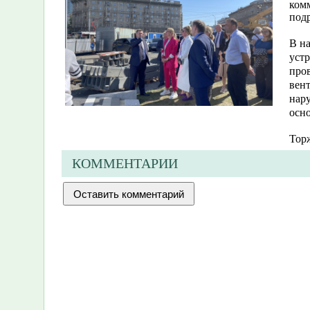
ком
под
В на
устр
пров
вен
нар
осно
Торж
КОММЕНТАРИИ