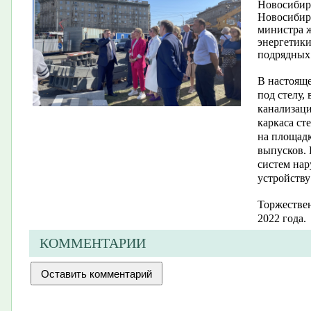
Новосибирс
Новосибирс
министра 
энергетики
подрядных
В настояще
под стелу,
канализаци
каркаса ст
на площадк
выпусков. 
систем на
устройству
Торжествен
2022 года.
КОММЕНТАРИИ