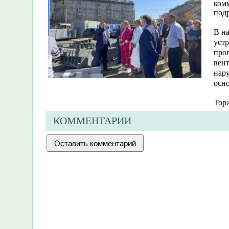
ком
под
В на
устр
пров
вен
нар
осно
Торж
КОММЕНТАРИИ