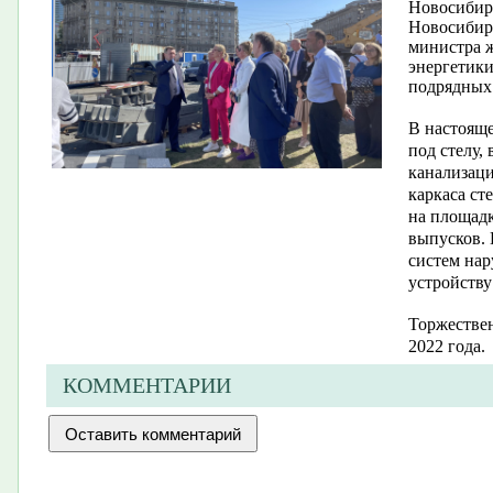
Новосибирс
Новосибирс
министра 
энергетики
подрядных
В настояще
под стелу,
канализаци
каркаса ст
на площадк
выпусков. 
систем на
устройству
Торжествен
2022 года.
КОММЕНТАРИИ