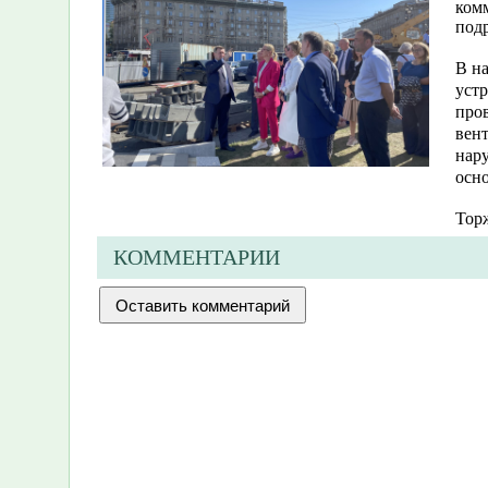
ком
под
В на
устр
пров
вен
нар
осно
Торж
КОММЕНТАРИИ