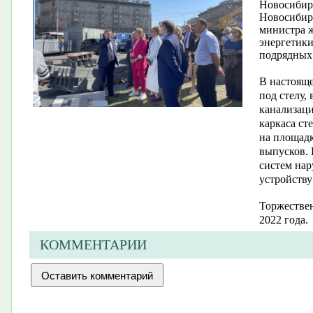
Новосибирс
Новосибирс
министра 
энергетики
подрядных
В настояще
под стелу,
канализаци
каркаса ст
на площадк
выпусков. 
систем на
устройству
Торжествен
2022 года.
КОММЕНТАРИИ