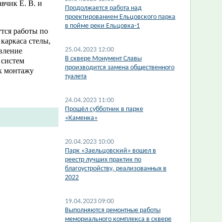
вчик Е. В. и
Продолжается работа над
проектированием Ельцовского парка
в пойме реки Ельцовка-1
утся работы по
каркаса стелы,
25.04.2023 12:00
овление
В сквере Монумент Славы
 систем
производится замена общественного
к монтажу
туалета
24.04.2023 11:00
Прошёл субботник в парке
«Каменка»
20.04.2023 10:00
Парк «Заельцовский» вошел в
реестр лучших практик по
благоустройству, реализованных в
2022
19.04.2023 09:00
Выполняются ремонтные работы
мемориального комплекса в сквере