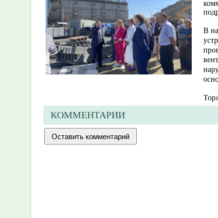
ком
под
В на
устр
пров
вен
нар
осно
Торж
КОММЕНТАРИИ