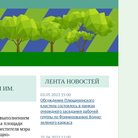
ЛЕНТА НОВОСТЕЙ
 ИМ.
03.05.2023 15:00
Обсуждение Плющихинского
кластера состоялось в рамках
очередного заседания рабочей
группы по Формированию Водно-
а выполнением
зеленого каркаса
на площади
естителя мэра
ищно-
25.04.2023 12:00