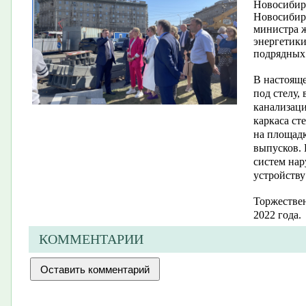
Новосибирс
Новосибирс
министра 
энергетики
подрядных
В настояще
под стелу,
канализаци
каркаса ст
на площадк
выпусков. 
систем на
устройству
Торжествен
2022 года.
КОММЕНТАРИИ