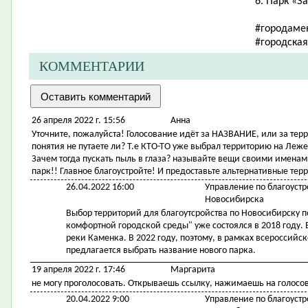
6. Парк «З
#городаме
#городска
КОММЕНТАРИИ
26 апреля 2022 г. 15:56
Анна
Уточните, пожалуйста! Голосование идёт за НАЗВАНИЕ, или за тер
понятия не путаете ли? Т.е КТО-ТО уже выбрал территорию на Леже
Зачем тогда пускать пыль в глаза? называйте вещи своими именами
парк!! Главное благоустройте! И предоставьте альтернативные те
26.04.2022 16:00
Управление по благоустр
Новосибирска
Выбор территорий для благоутсройства по Новосибирску 
комфортной городской среды" уже состоялся в 2018 году
реки Каменка. В 2022 году, поэтому, в рамках всероссий
предлагается выбрать название нового парка.
19 апреля 2022 г. 17:46
Маргарита
не могу проголосовать. Открываешь ссылку, нажимаешь на голосов
20.04.2022 9:00
Управление по благоустр