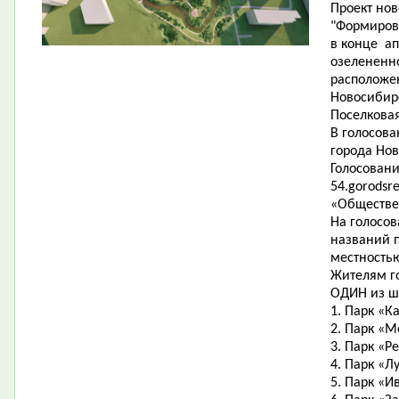
Проект нов
"Формиров
в конце ап
озелененно
расположе
Новосибир
Поселковая
В голосов
города Нов
Голосовани
54.gorodsr
«Обществе
На голосо
названий п
местность
Жителям г
ОДИН из ш
1. Парк «К
2. Парк «М
3. Парк «Р
4. Парк «Л
5. Парк «И