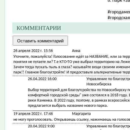
6. Парк «З
#городаме
#городска
КОММЕНТАРИИ
26 апреля 2022 г. 15:56
Анна
Уточните, пожалуйста! Голосование идёт за НАЗВАНИЕ, или за тер
понятия не путаете ли? Т.е КТО-ТО уже выбрал территорию на Леже
Зачем тогда пускать пыль в глаза? называйте вещи своими именами
парк!! Главное благоустройте! И предоставьте альтернативные те
26.04.2022 16:00
Управление по благоустр
Новосибирска
Выбор территорий для благоутсройства по Новосибирску 
комфортной городской среды" уже состоялся в 2018 году
реки Каменка. В 2022 году, поэтому, в рамках всероссий
предлагается выбрать название нового парка.
19 апреля 2022 г. 17:46
Маргарита
не могу проголосовать. Открываешь ссылку, нажимаешь на голосов
20.04.2022 9:00
Управление по благоустр