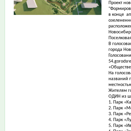
Проект нов
"Формиров
в конце ап
озелененно
расположе
Новосибир
Поселковая
В голосов
города Нов
Голосовани
54.gorodsr
«Обществе
На голосо
названий п
местность
Жителям г
ОДИН из ш
1. Парк «К
2. Парк «М
3. Парк «Р
4. Парк «Л
5. Парк «И