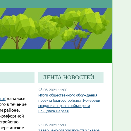
ЛЕНТА НОВОСТЕЙ
28.06.2021 11:00
Итоги общественного обсуждения
ru/
началось
проекта благоустройства 1-очереди
го в течение
создания парка в пойме реки
м районе.
Ельцовка Первая
 комфортной
стройство
25.06.2021 15:00
Дзержинском
Завершено благоустройство сквера