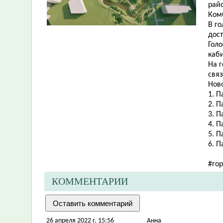
рай
Ком
В г
дост
Голо
каб
На 
свя
Нов
1. П
2. 
3. П
4. П
5. П
6. 
#го
КОММЕНТАРИИ
26 апреля 2022 г. 15:56
Анна