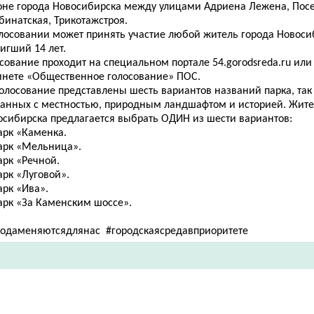
оне города Новосибирска между улицами Адриена Лежена, Посе
бинатская, Трикотажстроя.
олосовании может принять участие любой житель города Новоси
игший 14 лет.
сование проходит на специальном портале 54.gorodsreda.ru или
инете «Общественное голосование» ПОС.
голосование представлены шесть вариантов названий парка, так
занных с местностью, природным ландшафтом и историей. Жите
осибирска предлагается выбрать ОДИН из шести вариантов:
арк «Каменка.
Парк «Мельница».
арк «Речной.
арк «Луговой».
арк «Ива».
Парк «За Каменским шоссе».
родаменяютсядлянас #городскаясредавприоритете