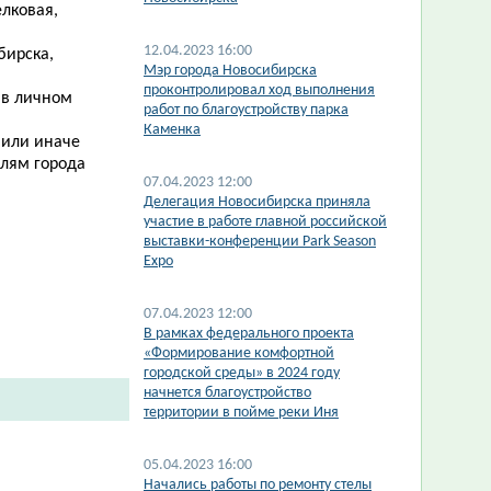
лковая,
12.04.2023 16:00
бирска,
Мэр города Новосибирска
проконтролировал ход выполнения
 в личном
работ по благоустройству парка
Каменка
 или иначе
лям города
07.04.2023 12:00
Делегация Новосибирска приняла
участие в работе главной российской
выставки-конференции Park Season
Expo
07.04.2023 12:00
В рамках федерального проекта
«Формирование комфортной
городской среды» в 2024 году
начнется благоустройство
территории в пойме реки Иня
05.04.2023 16:00
Начались работы по ремонту стелы