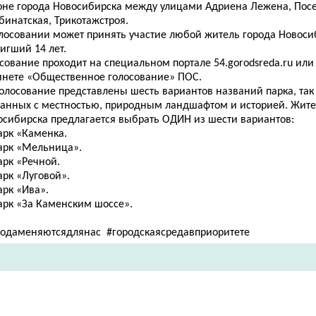
оне города Новосибирска между улицами Адриена Лежена, Посе
бинатская, Трикотажстроя.
олосовании может принять участие любой житель города Новоси
игший 14 лет.
сование проходит на специальном портале 54.gorodsreda.ru или
инете «Общественное голосование» ПОС.
голосование представлены шесть вариантов названий парка, так
занных с местностью, природным ландшафтом и историей. Жите
осибирска предлагается выбрать ОДИН из шести вариантов:
арк «Каменка.
Парк «Мельница».
арк «Речной.
арк «Луговой».
арк «Ива».
Парк «За Каменским шоссе».
родаменяютсядлянас #городскаясредавприоритете