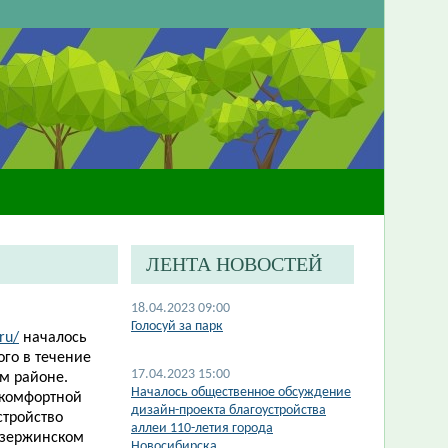
ЛЕНТА НОВОСТЕЙ
18.04.2023 09:00
​Голосуй за парк
ru/
началось
го в течение
17.04.2023 15:00
м районе.
Началось общественное обсуждение
 комфортной
дизайн-проекта благоустройства
стройство
аллеи 110-летия города
Дзержинском
Новосибирска