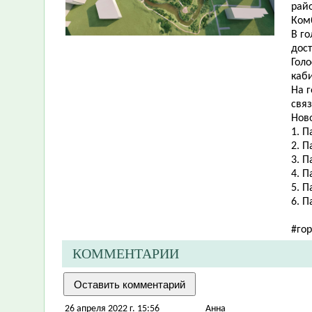
рай
Ком
В г
дост
Голо
каб
На 
свя
Нов
1. П
2. 
3. П
4. П
5. П
6. 
#го
КОММЕНТАРИИ
26 апреля 2022 г. 15:56
Анна