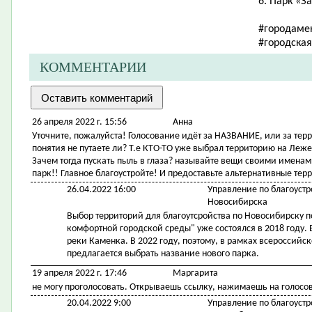
6. Парк «З
#городаме
#городска
КОММЕНТАРИИ
26 апреля 2022 г. 15:56
Анна
Уточните, пожалуйста! Голосование идёт за НАЗВАНИЕ, или за тер
понятия не путаете ли? Т.е КТО-ТО уже выбрал территорию на Леже
Зачем тогда пускать пыль в глаза? называйте вещи своими именами
парк!! Главное благоустройте! И предоставьте альтернативные те
26.04.2022 16:00
Управление по благоустр
Новосибирска
Выбор территорий для благоутсройства по Новосибирску 
комфортной городской среды" уже состоялся в 2018 году
реки Каменка. В 2022 году, поэтому, в рамках всероссий
предлагается выбрать название нового парка.
19 апреля 2022 г. 17:46
Маргарита
не могу проголосовать. Открываешь ссылку, нажимаешь на голосов
20.04.2022 9:00
Управление по благоустр