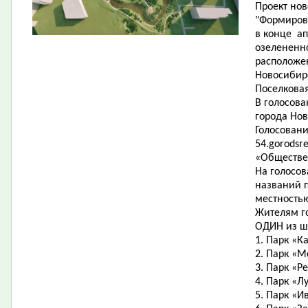
Проект нов
"Формиров
в конце ап
озелененно
расположе
Новосибир
Поселковая
В голосов
города Нов
Голосовани
54.gorodsr
«Обществе
На голосо
названий п
местность
Жителям г
ОДИН из ш
1. Парк «К
2. Парк «М
3. Парк «Р
4. Парк «Л
5. Парк «И