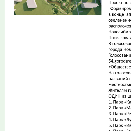
Проект нов
"Формиров
в конце ап
озелененно
расположе
Новосибир
Поселковая
В голосов
города Нов
Голосовани
54.gorodsr
«Обществе
На голосо
названий п
местность
Жителям г
ОДИН из ш
1. Парк «К
2. Парк «М
3. Парк «Р
4. Парк «Л
5. Парк «И