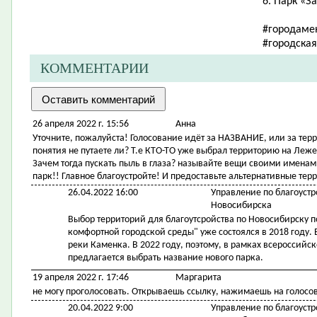
6. Парк «З
#городаме
#городска
КОММЕНТАРИИ
26 апреля 2022 г. 15:56
Анна
Уточните, пожалуйста! Голосование идёт за НАЗВАНИЕ, или за тер
понятия не путаете ли? Т.е КТО-ТО уже выбрал территорию на Леже
Зачем тогда пускать пыль в глаза? называйте вещи своими именами
парк!! Главное благоустройте! И предоставьте альтернативные те
26.04.2022 16:00
Управление по благоустр
Новосибирска
Выбор территорий для благоутсройства по Новосибирску 
комфортной городской среды" уже состоялся в 2018 году
реки Каменка. В 2022 году, поэтому, в рамках всероссий
предлагается выбрать название нового парка.
19 апреля 2022 г. 17:46
Маргарита
не могу проголосовать. Открываешь ссылку, нажимаешь на голосов
20.04.2022 9:00
Управление по благоустр