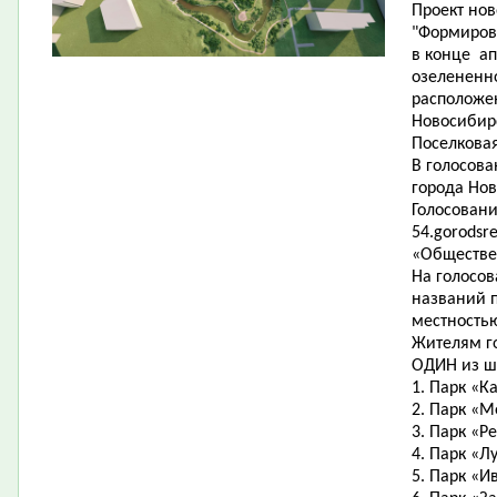
Проект нов
"Формиров
в конце ап
озелененно
расположе
Новосибир
Поселковая
В голосов
города Нов
Голосовани
54.gorodsr
«Обществе
На голосо
названий п
местность
Жителям г
ОДИН из ш
1. Парк «К
2. Парк «М
3. Парк «Р
4. Парк «Л
5. Парк «И