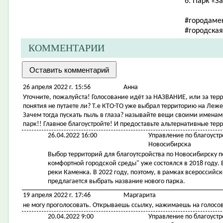
6. Парк «З
#городаме
#городска
КОММЕНТАРИИ
26 апреля 2022 г. 15:56
Анна
Уточните, пожалуйста! Голосование идёт за НАЗВАНИЕ, или за тер
понятия не путаете ли? Т.е КТО-ТО уже выбрал территорию на Леже
Зачем тогда пускать пыль в глаза? называйте вещи своими именами
парк!! Главное благоустройте! И предоставьте альтернативные те
26.04.2022 16:00
Управление по благоустр
Новосибирска
Выбор территорий для благоутсройства по Новосибирску 
комфортной городской среды" уже состоялся в 2018 году
реки Каменка. В 2022 году, поэтому, в рамках всероссий
предлагается выбрать название нового парка.
19 апреля 2022 г. 17:46
Маргарита
не могу проголосовать. Открываешь ссылку, нажимаешь на голосов
20.04.2022 9:00
Управление по благоустр