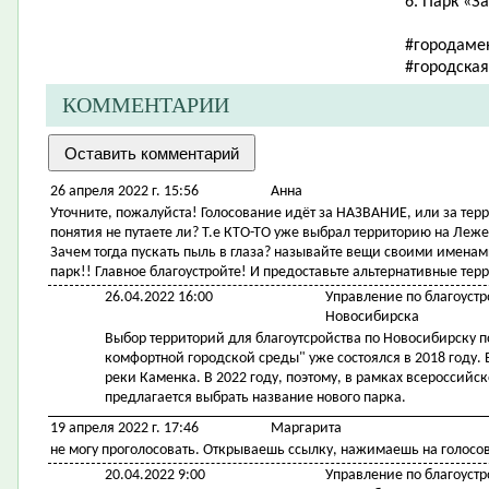
6. Парк «З
#городаме
#городска
КОММЕНТАРИИ
26 апреля 2022 г. 15:56
Анна
Уточните, пожалуйста! Голосование идёт за НАЗВАНИЕ, или за тер
понятия не путаете ли? Т.е КТО-ТО уже выбрал территорию на Леже
Зачем тогда пускать пыль в глаза? называйте вещи своими именами
парк!! Главное благоустройте! И предоставьте альтернативные те
26.04.2022 16:00
Управление по благоустр
Новосибирска
Выбор территорий для благоутсройства по Новосибирску 
комфортной городской среды" уже состоялся в 2018 году
реки Каменка. В 2022 году, поэтому, в рамках всероссий
предлагается выбрать название нового парка.
19 апреля 2022 г. 17:46
Маргарита
не могу проголосовать. Открываешь ссылку, нажимаешь на голосов
20.04.2022 9:00
Управление по благоустр