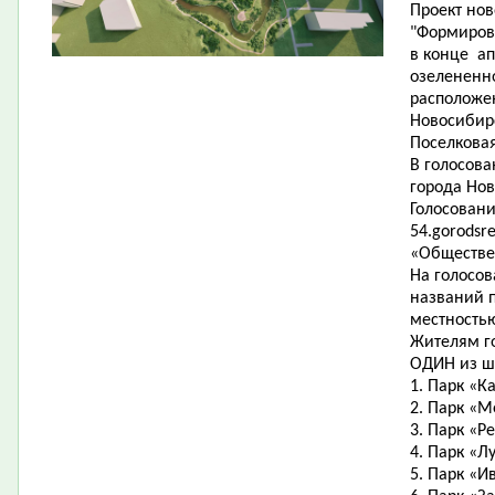
Проект нов
"Формиров
в конце ап
озелененно
расположе
Новосибир
Поселковая
В голосов
города Нов
Голосовани
54.gorodsr
«Обществе
На голосо
названий п
местность
Жителям г
ОДИН из ш
1. Парк «К
2. Парк «М
3. Парк «Р
4. Парк «Л
5. Парк «И