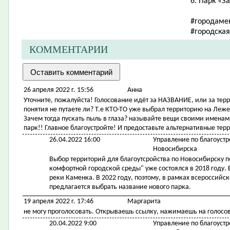
6. Парк «З
#городаме
#городска
КОММЕНТАРИИ
26 апреля 2022 г. 15:56
Анна
Уточните, пожалуйста! Голосование идёт за НАЗВАНИЕ, или за тер
понятия не путаете ли? Т.е КТО-ТО уже выбрал территорию на Леже
Зачем тогда пускать пыль в глаза? называйте вещи своими именами
парк!! Главное благоустройте! И предоставьте альтернативные те
26.04.2022 16:00
Управление по благоустр
Новосибирска
Выбор территорий для благоутсройства по Новосибирску 
комфортной городской среды" уже состоялся в 2018 году
реки Каменка. В 2022 году, поэтому, в рамках всероссий
предлагается выбрать название нового парка.
19 апреля 2022 г. 17:46
Маргарита
не могу проголосовать. Открываешь ссылку, нажимаешь на голосов
20.04.2022 9:00
Управление по благоустр