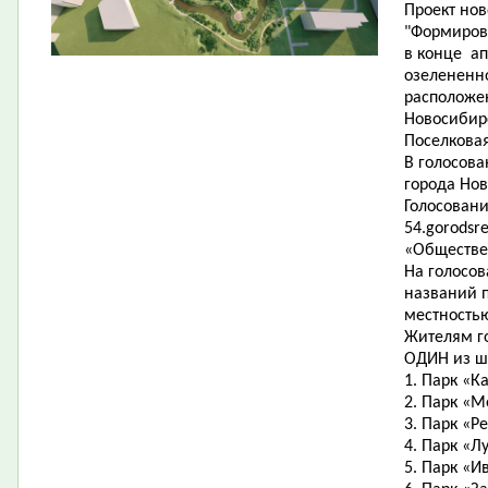
Проект нов
"Формиров
в конце ап
озелененно
расположе
Новосибир
Поселковая
В голосов
города Нов
Голосовани
54.gorodsr
«Обществе
На голосо
названий п
местность
Жителям г
ОДИН из ш
1. Парк «К
2. Парк «М
3. Парк «Р
4. Парк «Л
5. Парк «И