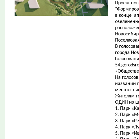
Проект нов
"Формиров
в конце ап
озелененно
расположе
Новосибир
Поселковая
В голосов
города Нов
Голосовани
54.gorodsr
«Обществе
На голосо
названий п
местность
Жителям г
ОДИН из ш
1. Парк «К
2. Парк «М
3. Парк «Р
4. Парк «Л
5. Парк «И