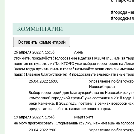
6. Парк «З
#городаме
#городска
КОММЕНТАРИИ
26 апреля 2022 г. 15:56
Анна
Уточните, пожалуйста! Голосование идёт за НАЗВАНИЕ, или за тер
понятия не путаете ли? Т.е КТО-ТО уже выбрал территорию на Леже
Зачем тогда пускать пыль в глаза? называйте вещи своими именами
парк!! Главное благоустройте! И предоставьте альтернативные те
26.04.2022 16:00
Управление по благоустр
Новосибирска
Выбор территорий для благоутсройства по Новосибирску 
комфортной городской среды" уже состоялся в 2018 году
реки Каменка. В 2022 году, поэтому, в рамках всероссий
предлагается выбрать название нового парка.
19 апреля 2022 г. 17:46
Маргарита
не могу проголосовать. Открываешь ссылку, нажимаешь на голосов
20.04.2022 9:00
Управление по благоустр