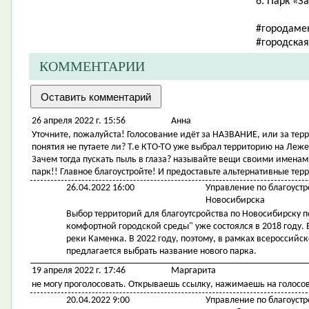
6. Парк «З
#городаме
#городска
КОММЕНТАРИИ
26 апреля 2022 г. 15:56
Анна
Уточните, пожалуйста! Голосование идёт за НАЗВАНИЕ, или за тер
понятия не путаете ли? Т.е КТО-ТО уже выбрал территорию на Леже
Зачем тогда пускать пыль в глаза? называйте вещи своими именами
парк!! Главное благоустройте! И предоставьте альтернативные те
26.04.2022 16:00
Управление по благоустр
Новосибирска
Выбор территорий для благоутсройства по Новосибирску 
комфортной городской среды" уже состоялся в 2018 году
реки Каменка. В 2022 году, поэтому, в рамках всероссий
предлагается выбрать название нового парка.
19 апреля 2022 г. 17:46
Маргарита
не могу проголосовать. Открываешь ссылку, нажимаешь на голосов
20.04.2022 9:00
Управление по благоустр