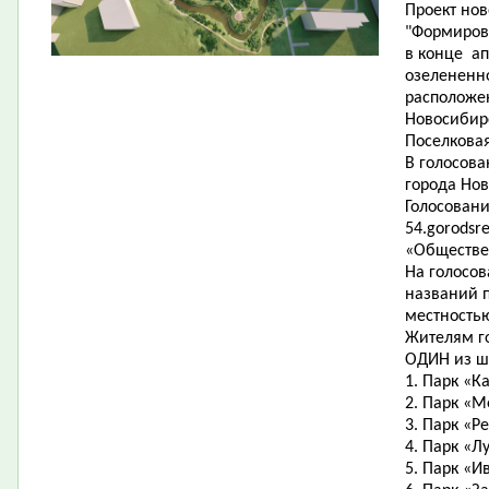
Проект нов
"Формиров
в конце ап
озелененно
расположе
Новосибир
Поселковая
В голосов
города Нов
Голосовани
54.gorodsr
«Обществе
На голосо
названий п
местность
Жителям г
ОДИН из ш
1. Парк «К
2. Парк «М
3. Парк «Р
4. Парк «Л
5. Парк «И