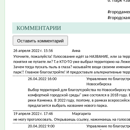
6. Парк «З
#городаме
#городска
КОММЕНТАРИИ
26 апреля 2022 г. 15:56
Анна
Уточните, пожалуйста! Голосование идёт за НАЗВАНИЕ, или за тер
понятия не путаете ли? Т.е КТО-ТО уже выбрал территорию на Леже
Зачем тогда пускать пыль в глаза? называйте вещи своими именами
парк!! Главное благоустройте! И предоставьте альтернативные те
26.04.2022 16:00
Управление по благоустр
Новосибирска
Выбор территорий для благоутсройства по Новосибирску 
комфортной городской среды" уже состоялся в 2018 году
реки Каменка. В 2022 году, поэтому, в рамках всероссий
предлагается выбрать название нового парка.
19 апреля 2022 г. 17:46
Маргарита
не могу проголосовать. Открываешь ссылку, нажимаешь на голосов
20.04.2022 9:00
Управление по благоустр