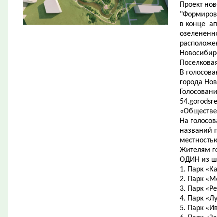
Проект нов
"Формиров
в конце ап
озелененно
расположе
Новосибир
Поселковая
В голосов
города Нов
Голосовани
54.gorodsr
«Обществе
На голосо
названий п
местность
Жителям г
ОДИН из ш
1. Парк «К
2. Парк «М
3. Парк «Р
4. Парк «Л
5. Парк «И