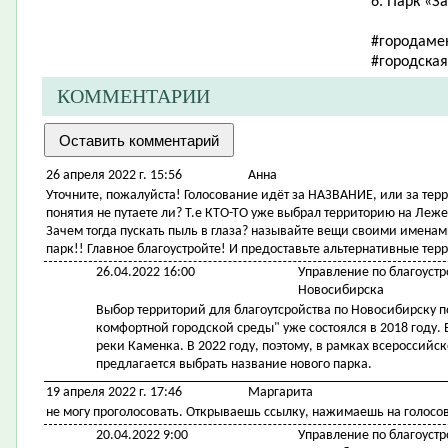
6. Парк «З
#городаме
#городска
КОММЕНТАРИИ
26 апреля 2022 г. 15:56
Анна
Уточните, пожалуйста! Голосование идёт за НАЗВАНИЕ, или за тер
понятия не путаете ли? Т.е КТО-ТО уже выбрал территорию на Леже
Зачем тогда пускать пыль в глаза? называйте вещи своими именами
парк!! Главное благоустройте! И предоставьте альтернативные те
26.04.2022 16:00
Управление по благоустр
Новосибирска
Выбор территорий для благоутсройства по Новосибирску 
комфортной городской среды" уже состоялся в 2018 году
реки Каменка. В 2022 году, поэтому, в рамках всероссий
предлагается выбрать название нового парка.
19 апреля 2022 г. 17:46
Маргарита
не могу проголосовать. Открываешь ссылку, нажимаешь на голосов
20.04.2022 9:00
Управление по благоустр