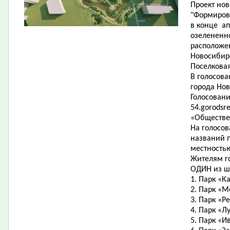
Проект нов
"Формиров
в конце ап
озелененно
расположе
Новосибир
Поселковая
В голосов
города Нов
Голосовани
54.gorodsr
«Обществе
На голосо
названий п
местность
Жителям г
ОДИН из ш
1. Парк «К
2. Парк «М
3. Парк «Р
4. Парк «Л
5. Парк «И