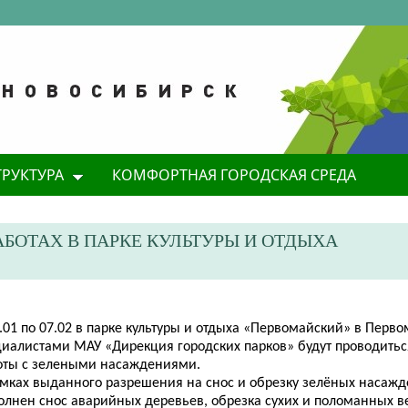
ТРУКТУРА
КОМФОРТНАЯ ГОРОДСКАЯ СРЕДА
АБОТАХ В ПАРКЕ КУЛЬТУРЫ И ОТДЫХА
.01 по 07.02 в парке культуры и отдыха «Первомайский» в Перв
циалистами МАУ «Дирекция городских парков» будут проводить
оты с зелеными насаждениями.
амках выданного разрешения на снос и обрезку зелёных насажд
олнен снос аварийных деревьев, обрезка сухих и поломанных в