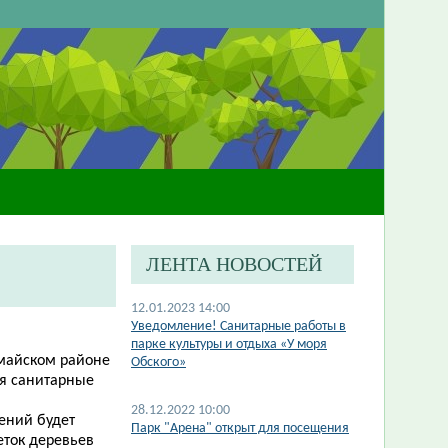
ЛЕНТА НОВОСТЕЙ
12.01.2023 14:00
​Уведомление! Санитарные работы в
парке культуры и отдыха «У моря
омайском районе
Обского»
ся санитарные
28.12.2022 10:00
ений будет
Парк "Арена" открыт для посещения
еток деревьев