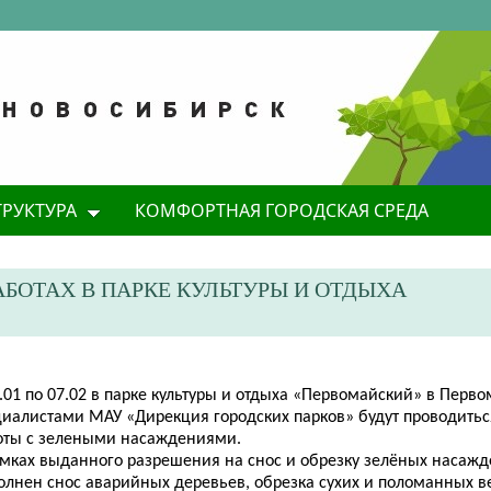
ТРУКТУРА
КОМФОРТНАЯ ГОРОДСКАЯ СРЕДА
АБОТАХ В ПАРКЕ КУЛЬТУРЫ И ОТДЫХА
.01 по 07.02 в парке культуры и отдыха «Первомайский» в Перв
циалистами МАУ «Дирекция городских парков» будут проводить
оты с зелеными насаждениями.
амках выданного разрешения на снос и обрезку зелёных насажд
олнен снос аварийных деревьев, обрезка сухих и поломанных в