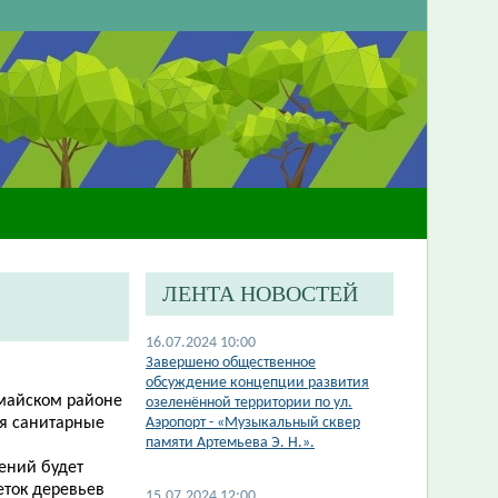
ЛЕНТА НОВОСТЕЙ
16.07.2024 10:00
Завершено общественное
обсуждение концепции развития
омайском районе
озеленённой территории по ул.
ся санитарные
Аэропорт - «Музыкальный сквер
памяти Артемьева Э. Н.».
ений будет
еток деревьев
15.07.2024 12:00