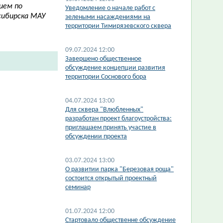
ием по
​Уведомление о начале работ с
сибирска МАУ
зелеными насаждениями на
территории Тимирязевского сквера
09.07.2024 12:00
Завершено общественное
обсуждение концепции развития
территории Соснового бора
04.07.2024 13:00
Для сквера "Влюбленных"
разработан проект благоустройства:
приглашаем принять участие в
обсуждении проекта
03.07.2024 13:00
О развитии парка "Березовая роща"
состоится открытый проектный
семинар
01.07.2024 12:00
Стартовало общественне обсуждение