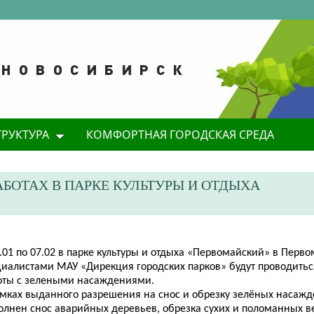
ТРУКТУРА
КОМФОРТНАЯ ГОРОДСКАЯ СРЕДА
АБОТАХ В ПАРКЕ КУЛЬТУРЫ И ОТДЫХА
.01 по 07.02 в парке культуры и отдыха «Первомайский» в Перв
циалистами МАУ «Дирекция городских парков» будут проводить
оты с зелеными насаждениями.
амках выданного разрешения на снос и обрезку зелёных насажд
олнен снос аварийных деревьев, обрезка сухих и поломанных в