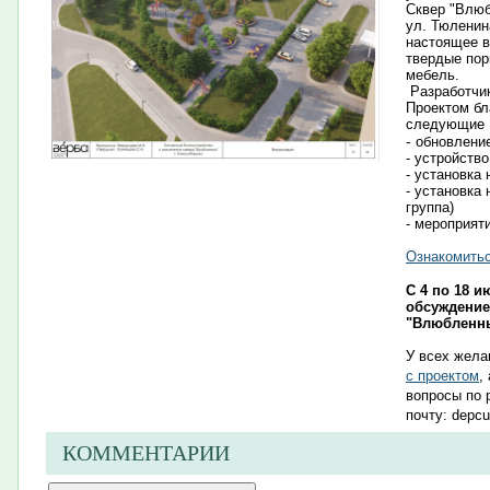
Сквер "Влюб
ул. Тюленин
настоящее в
твердые пор
мебель.
Разработчик
Проектом бл
следующие 
-
обновление
- устройств
- установка
- установка
группа)
- мероприят
Ознакомитьс
С 4 по 18 
обсуждение
"Влюбленны
У всех жел
с проектом​
,
вопросы по 
почту: depcu
КОММЕНТАРИИ