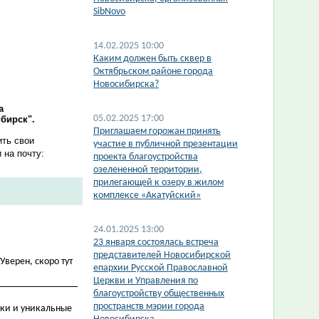
SibNovo
14.02.2025 10:00
​Каким должен быть сквер в
Октябрьском районе города
Новосибирска?
а
05.02.2025 17:00
бирск".
​Приглашаем горожан принять
ить свои
участие в публичной презентации
 на почту:
проекта благоустройства
озелененной территории,
прилегающей к озеру в жилом
комплексе «Акатуйский»
24.01.2025 13:00
23 января состоялась встреча
представителей Новосибирской
Уверен, скоро тут
епархии Русской Православной
Церкви и Управления по
благоустройству общественных
пространств мэрии города
йки и уникальные