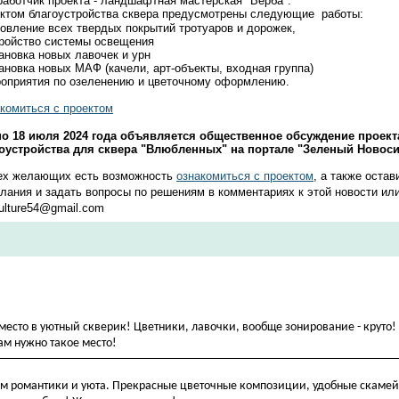
аботчик проекта - ландшафтная мастерская "Верба".
ктом благоустройства сквера предусмотрены следующие работы:
овление всех твердых покрытий тротуаров и дорожек,
тройство системы освещения
тановка новых лавочек и урн
тановка новых МАФ (качели, арт-объекты, входная группа)
роприятия по озеленению и цветочному оформлению.
комиться с проектом​
по 18 июля 2024 года объявляется общественное обсуждение проект
оустройства для сквера "Влюбленных" на портале "Зеленый Новоси
ех желающих есть возможность
ознакомиться
с проектом​
, а также остав
лания и задать вопросы по решениям в комментариях к этой новости или
ulture54@gmail.com​
место в уютный скверик! Цветники, лавочки, вообще зонирование - круто! 
ам нужно такое место!
зисом романтики и уюта. Прекрасные цветочные композиции, удобные скаме