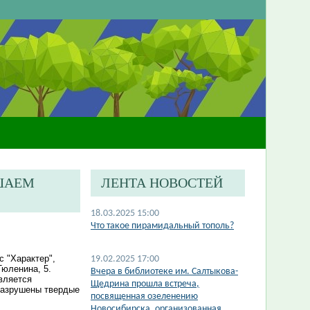
АШАЕМ
ЛЕНТА НОВОСТЕЙ
18.03.2025 15:00
Что такое пирамидальный тополь?
 "Характер",
19.02.2025 17:00
Тюленина, 5.
Вчера в библиотеке им. Салтыкова-
вляется
Щедрина прошла встреча,
 разрушены твердые
посвященная озеленению
Новосибирска, организованная