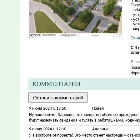
Разр
Прое
-
обн
- ус
- ус
- ус
- ме
Озна
С 4 
благ
У вс
поже
depc
КОММЕНТАРИИ
9 июля 2024 г. 19:50
Павел
Ну наконец-то! Здорово, что превратят обычное проходное 
будут назначать свидания и гулять в ребятишками. Родник
9 июля 2024 г. 12:10
Аделина
Я в восторге от проекта! Это место станет настоящим оа