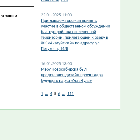
Новосибирска
22.01.2025 11:00
 уголки и
Приглашаем горожан принять
участие в общественном обсуждении
благоустройства озелененной
территории, прилегающей к озеру в
ЖК «Акатуйский» по адресу: ул.
Петухова, 14/8
16.01.2025 13:00
Мэру Новосибирска был
представлен дизайн-проект ядра
будущего парка «Усть-Тула»
1
…
4
5
6
…
111