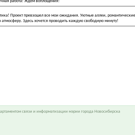
ичная работа! Ждем воплощения!
тика! Проект превзошел все мои ожидания. Уютные аллеи, романтические
атмосферу. Здесь хочется проводить каждую свободную минуту!
епартаментом связи и информатизации мэрии города Новосибирска