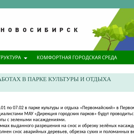
ТРУКТУРА
КОМФОРТНАЯ ГОРОДСКАЯ СРЕДА
АБОТАХ В ПАРКЕ КУЛЬТУРЫ И ОТДЫХА
.01 по 07.02 в парке культуры и отдыха «Первомайский» в Перв
циалистами МАУ «Дирекция городских парков» будут проводить
оты с зелеными насаждениями.
амках выданного разрешения на снос и обрезку зелёных насажд
олнен снос аварийных деревьев, обрезка сухих и поломанных в