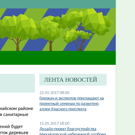
ЛЕНТА НОВОСТЕЙ
22.05.2017 08:00
Горожан и экспертов приглашают на
проектный семинар по развитию
омайском районе
аллеи Красного проспекта
ся санитарные
15.05.2017 18:00
ений будет
Дизайн-проект благоустройства
еток деревьев
Михайловской набережной одобрен