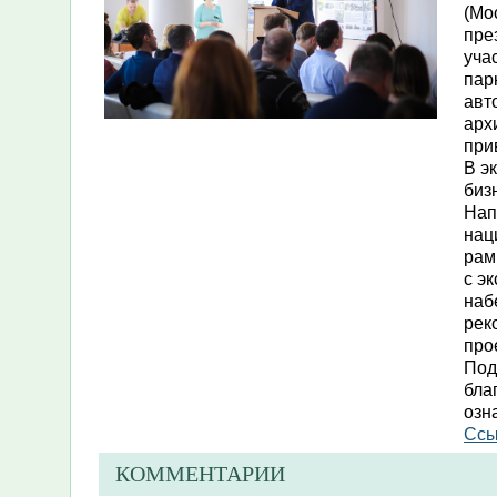
(Мо
пре
уча
пар
авт
арх
при
В э
биз
Нап
нац
рам
с э
наб
рек
про
Под
бла
озн
Ссы
КОММЕНТАРИИ