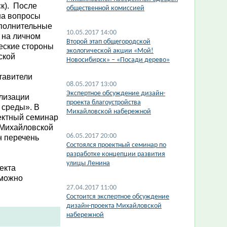
ск). После
общественной комиссией
на вопросы
ополнительные
10.05.2017 14:00
 на личном
Второй этап общегородской
ческие стороны
экологической акции «Мой!
ской
Новосибирск» – «Посади дерево»
тавители
08.05.2017 13:00
Экспертное обсуждение дизайн-
лизации
проекта благоустройства
 среды». В
Михайловской набережной
ектный семинар
 Михайловской
06.05.2017 20:00
н перечень
Состоялся проектный семинар по
разработке концепции развития
улицы Ленина
екта
 можно
27.04.2017 11:00
Состоится экспертное обсуждение
дизайн-проекта Михайловской
набережной