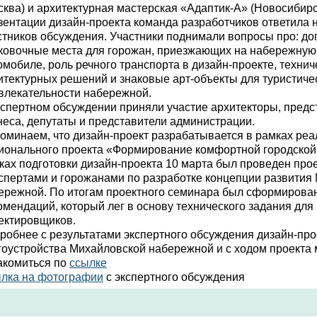
сква) и архитектурная мастерская «Адаптик-А» (Новосибир
зентации дизайн-проекта команда разработчиков ответила 
стников обсуждения. Участники поднимали вопросы про: д
ковочные места для горожан, приезжающих на набережную
омобиле, роль речного транспорта в дизайн-проекте, техни
итектурных решений и знаковые арт-объекты для туристиче
влекательности набережной.
кспертном обсуждении приняли участие архитекторы, предс
неса, депутаты и представители администрации.
оминаем, что дизайн-проект разрабатывается
в рамках реа
ионального проекта «Формирование комфортной городской
ках подготовки дизайн-проекта 10 марта был проведен про
кспертами и горожанами по разработке концепции развития
ережной. По итогам проектного семинара был сформирова
омендаций, который лег в основу технического задания для
ектировщиков.
робнее с результатами экспертного обсуждения
дизайн-про
гоустройства Михайловской набережной и
с ходом проекта
акомиться по
ссылке
лка на фотографии​
с экспертного обсуждения