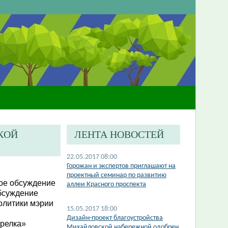
КОЙ
ЛЕНТА НОВОСТЕЙ
22.05.2017 08:00
Горожан и экспертов приглашают на
проектный семинар по развитию
ое обсуждение
аллеи Красного проспекта
бсуждение
олитики мэрии
15.05.2017 18:00
Дизайн-проект благоустройства
трелка»
Михайловской набережной одобрен