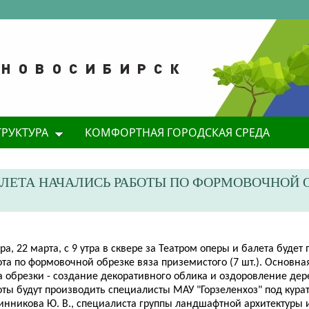
ТРУКТУРА
КОМФОРТНАЯ ГОРОДСКАЯ СРЕДА
БАЛЕТА НАЧАЛИСЬ РАБОТЫ ПО ФОРМОВОЧНОЙ 
ра, 22 марта, с 9 утра в сквере за Театром оперы и балета буде
та по формовочной обрезке вяза приземистого (7 шт.). Основная
 обрезки - создание декоративного облика и оздоровление дере
оты будут производить специалисты МАУ "Горзеленхоз" под кура
инникова Ю. В., специалиста группы ландшафтной архитектуры 