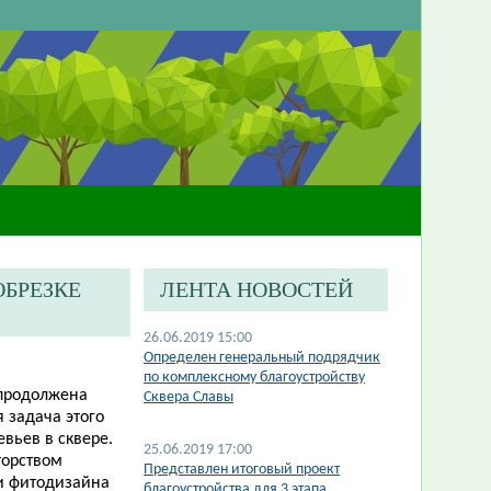
ОБРЕЗКЕ
ЛЕНТА НОВОСТЕЙ
26.06.2019 15:00
Определен генеральный подрядчик
по комплексному благоустройству
т продолжена
Сквера Славы
 задача этого
вьев в сквере.
25.06.2019 17:00
торством
Представлен итоговый проект
и фитодизайна
благоустройства для 3 этапа