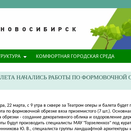
ТРУКТУРА
КОМФОРТНАЯ ГОРОДСКАЯ СРЕДА
БАЛЕТА НАЧАЛИСЬ РАБОТЫ ПО ФОРМОВОЧНОЙ 
ра, 22 марта, с 9 утра в сквере за Театром оперы и балета буде
та по формовочной обрезке вяза приземистого (7 шт.). Основная
 обрезки - создание декоративного облика и оздоровление дере
оты будут производить специалисты МАУ "Горзеленхоз" под кура
инникова Ю. В., специалиста группы ландшафтной архитектуры 