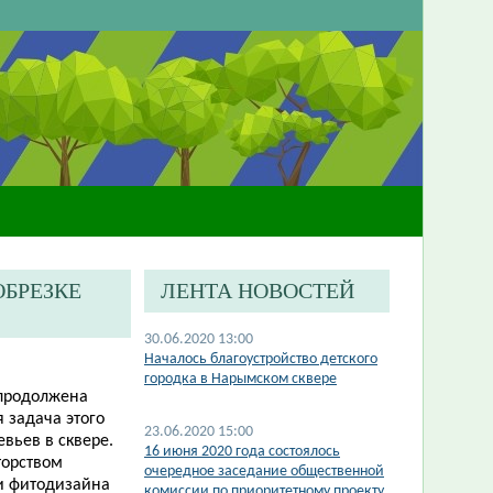
ОБРЕЗКЕ
ЛЕНТА НОВОСТЕЙ
30.06.2020 13:00
Началось благоустройство детского
городка в Нарымском сквере
т продолжена
 задача этого
23.06.2020 15:00
вьев в сквере.
​16 июня 2020 года состоялось
торством
очередное заседание общественной
и фитодизайна
комиссии по приоритетному проекту