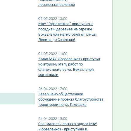
лесовосстановлению
05.05.2022 13:00
МАУ "Горзеленхоз" приступио к
посадкам деревьев на отрезке
Вокзальной магистрали от улицы
Ленина до Советской
04.05.2022 11:00
5 мая МАУ «Горзеленхоз» приступит
ко второму этапу работ по
благоустройству ул. Вокзальной
магистрали
28.04.2022 17:00
Завершено общественное
обсуждение проекта благоустройства
территории по ул. Галущака
28.04.2022 15:00
Специалисты лесного отдела МАУ
«Горзеленхоз» приступили к