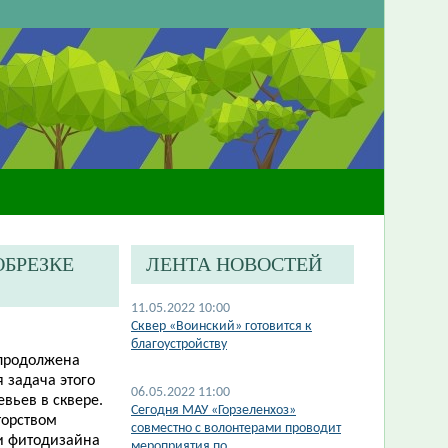
ОБРЕЗКЕ
ЛЕНТА НОВОСТЕЙ
11.05.2022 10:00
Сквер «Воинский» готовится к
благоустройству
т продолжена
 задача этого
06.05.2022 11:00
вьев в сквере.
Сегодня МАУ «Горзеленхоз»
торством
совместно с волонтерами проводит
и фитодизайна
мероприятия по