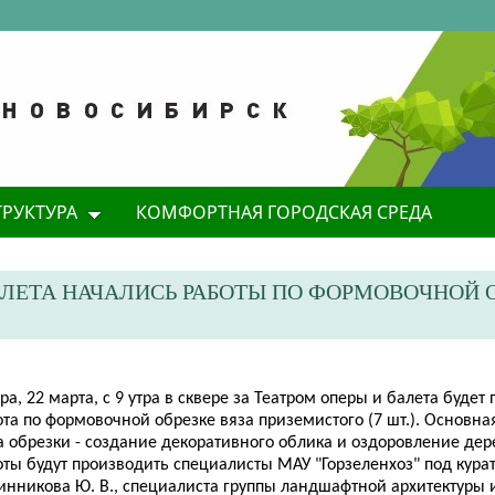
ТРУКТУРА
КОМФОРТНАЯ ГОРОДСКАЯ СРЕДА
БАЛЕТА НАЧАЛИСЬ РАБОТЫ ПО ФОРМОВОЧНОЙ 
ра, 22 марта, с 9 утра в сквере за Театром оперы и балета буде
та по формовочной обрезке вяза приземистого (7 шт.). Основная
 обрезки - создание декоративного облика и оздоровление дере
оты будут производить специалисты МАУ "Горзеленхоз" под кура
инникова Ю. В., специалиста группы ландшафтной архитектуры 