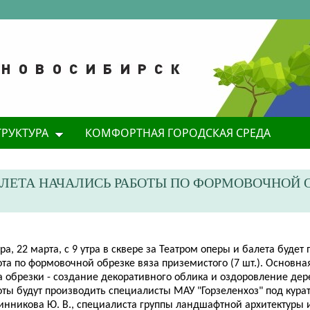
ТРУКТУРА
КОМФОРТНАЯ ГОРОДСКАЯ СРЕДА
БАЛЕТА НАЧАЛИСЬ РАБОТЫ ПО ФОРМОВОЧНОЙ 
ра, 22 марта, с 9 утра в сквере за Театром оперы и балета буде
та по формовочной обрезке вяза приземистого (7 шт.). Основная
 обрезки - создание декоративного облика и оздоровление дере
оты будут производить специалисты МАУ "Горзеленхоз" под кура
инникова Ю. В., специалиста группы ландшафтной архитектуры 