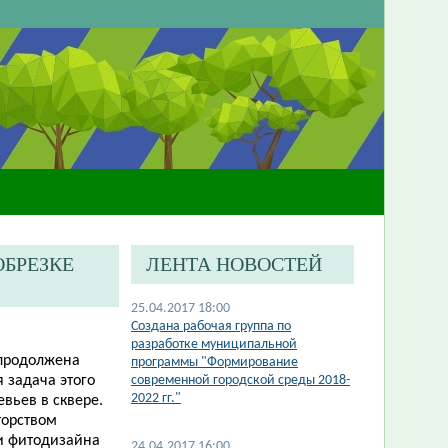
ОБРЕЗКЕ
ЛЕНТА НОВОСТЕЙ
25.04.2017 18:00
Создана рабочая группа по
разработке муниципальной
т продолжена
программы "Формирование
 задача этого
современной городской среды 2018-
2022 гг."
вьев в сквере.
торством
и фитодизайна
24.04.2017 16:00