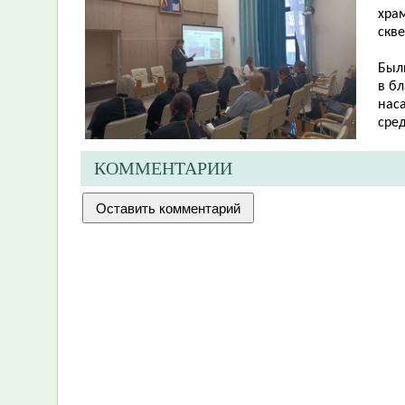
хра
скв
Был
в б
нас
сре
КОММЕНТАРИИ