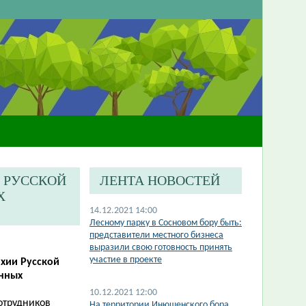
И РУССКОЙ
ЛЕНТА НОВОСТЕЙ
Х
14.12.2021 14:00
Лесному парку в Сосновом бору быть:
представители местного бизнеса
выразили свою готовность принять
участие в проекте
рхии Русской
енных
10.12.2021 12:00
отрудников
На территории Инюшенского бора