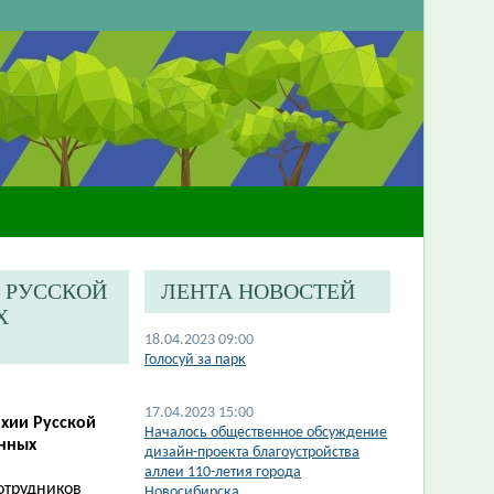
И РУССКОЙ
ЛЕНТА НОВОСТЕЙ
Х
18.04.2023 09:00
​Голосуй за парк
17.04.2023 15:00
рхии Русской
Началось общественное обсуждение
енных
дизайн-проекта благоустройства
аллеи 110-летия города
отрудников
Новосибирска