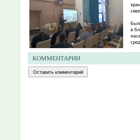
хра
скв
Был
в б
нас
сре
КОММЕНТАРИИ