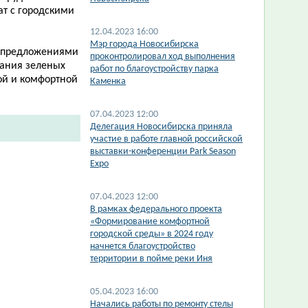
ат с городскими
12.04.2023 16:00
Мэр города Новосибирска
а предложениями
проконтролировал ход выполнения
жания зеленых
работ по благоустройству парка
ой и комфортной
Каменка
07.04.2023 12:00
Делегация Новосибирска приняла
участие в работе главной российской
выставки-конференции Park Season
Expo
07.04.2023 12:00
В рамках федерального проекта
«Формирование комфортной
городской среды» в 2024 году
начнется благоустройство
территории в пойме реки Иня
05.04.2023 16:00
Начались работы по ремонту стелы