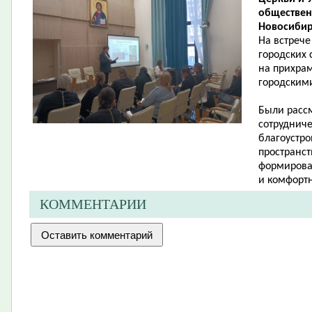
обществен
Новосибир
На встрече
городских 
на прихрам
городскими
Были расс
сотруднич
благоустр
пространс
формирова
и комфортн
КОММЕНТАРИИ