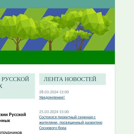
И РУССКОЙ
ЛЕНТА НОВОСТЕЙ
Х
28.03.2024 12:00
​Уведомление!
25.03.2024 15:00
рхии Русской
Состоялся проектный семинар с
енных
жителями, посвященный развитию
Соснового бора
отрудников