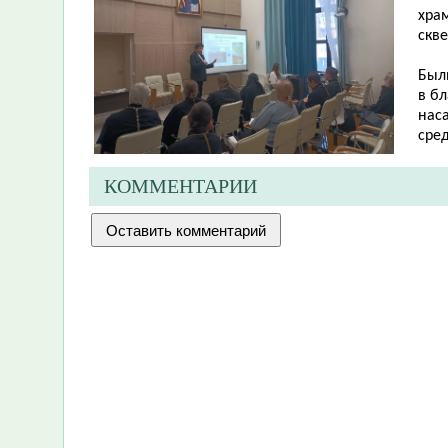
хра
скв
Был
в б
нас
сре
КОММЕНТАРИИ