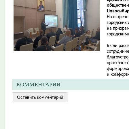
обществен
Новосибир
На встрече
городских 
на прихрам
городскими
Были расс
сотруднич
благоустр
пространс
формирова
и комфортн
КОММЕНТАРИИ