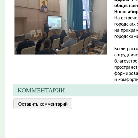
обществен
Новосибир
На встрече
городских 
на прихрам
городскими
Были расс
сотруднич
благоустр
пространс
формирова
и комфортн
КОММЕНТАРИИ