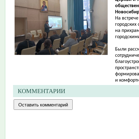
обществен
Новосибир
На встрече
городских 
на прихрам
городскими
Были расс
сотруднич
благоустр
пространс
формирова
и комфортн
КОММЕНТАРИИ