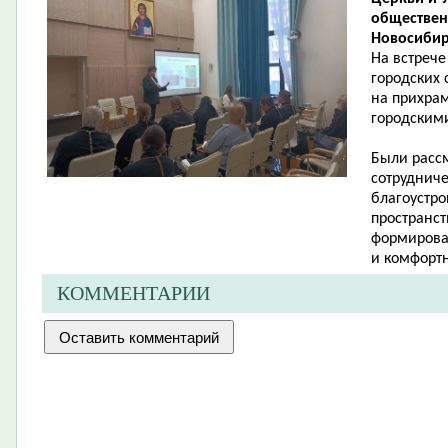
обществен
Новосибир
На встрече
городских 
на прихрам
городскими
Были расс
сотруднич
благоустр
пространс
формирова
и комфортн
КОММЕНТАРИИ