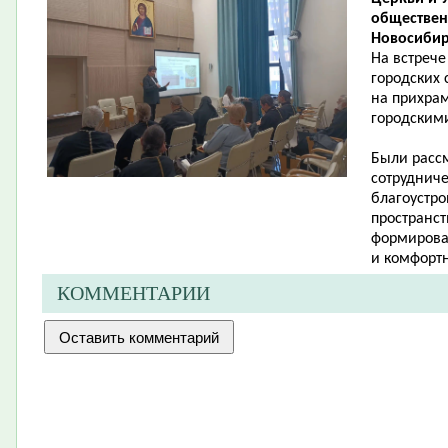
обществен
Новосибир
На встрече
городских 
на прихрам
городскими
Были расс
сотруднич
благоустр
пространс
формирова
и комфортн
КОММЕНТАРИИ