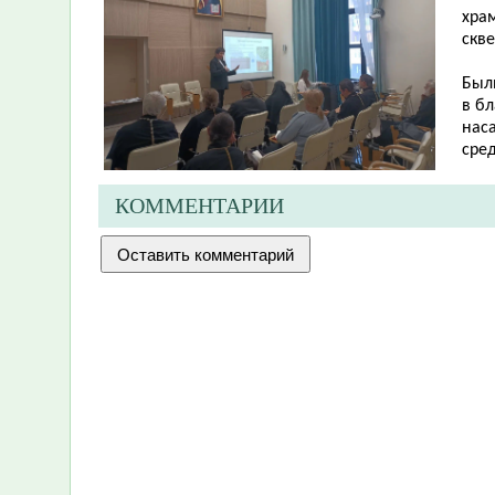
хра
скв
Был
в б
нас
сре
КОММЕНТАРИИ